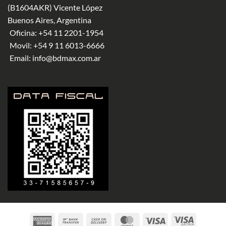
(B1604AKR) Vicente López
Buenos Aires, Argentina
Oficina:
+54 11 2201-1954
Movil:
+54 9 11 6013-6666
Email:
info@bdmax.com.ar
American
Bank
Cash
MasterCard
Visa
Visa