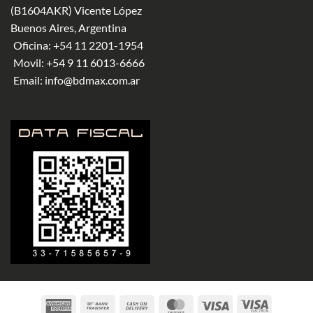
(B1604AKR) Vicente López
Buenos Aires, Argentina
Oficina:
+54 11 2201-1954
Movil:
+54 9 11 6013-6666
Email:
info@bdmax.com.ar
American
Bank
Cash
MasterCard
Visa
Visa