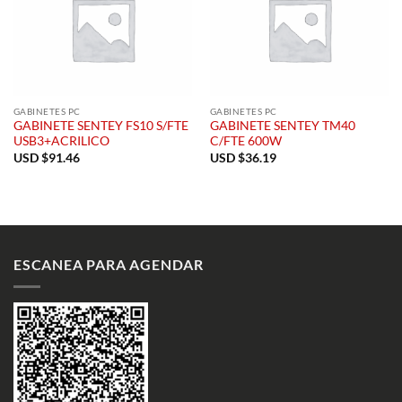
GABINETES PC
GABINETES PC
GABINETE SENTEY FS10 S/FTE
GABINETE SENTEY TM40
USB3+ACRILICO
C/FTE 600W
USD $
91.46
USD $
36.19
ESCANEA PARA AGENDAR