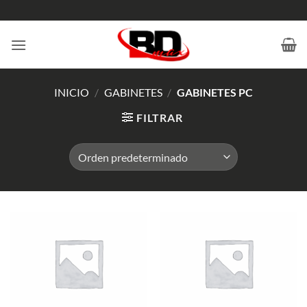
Saltar
al
contenido
INICIO
/
GABINETES
/
GABINETES PC
FILTRAR