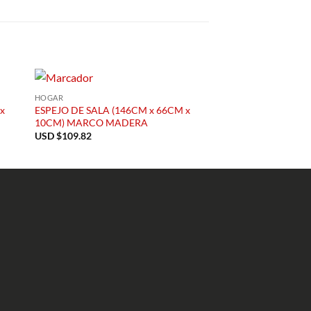
HOGAR
x
ESPEJO DE SALA (146CM x 66CM x
10CM) MARCO MADERA
USD $
109.82