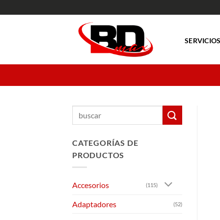
Saltar
al
contenido
SERVICIO
Buscar
por:
CATEGORÍAS DE
PRODUCTOS
Accesorios
(115)
Adaptadores
(52)