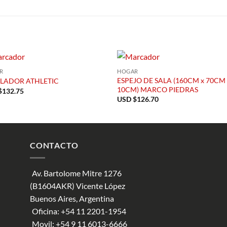
S
R
HOGAR
ESPEJO DE SALA (160CM x 70CM 
LADOR ATHLETIC
10CM) MARCO PIEDRAS
$
132.75
USD $
126.70
CONTACTO
Av. Bartolome Mitre 1276
(B1604AKR) Vicente López
Buenos Aires, Argentina
Oficina:
+54 11 2201-1954
Movil:
+54 9 11 6013-6666