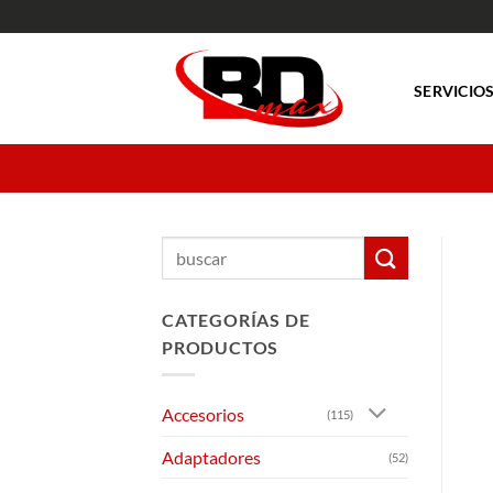
Saltar
al
contenido
SERVICIO
Buscar
por:
CATEGORÍAS DE
PRODUCTOS
Accesorios
(115)
Adaptadores
(52)