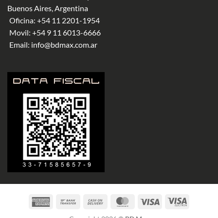
Buenos Aires, Argentina
Oficina:
+54 11 2201-1954
Movil:
+54 9 11 6013-6666
Email:
info@bdmax.com.ar
American
Bank
Cash
MasterCard
Visa
Visa
Express
Transfer
On
Electron