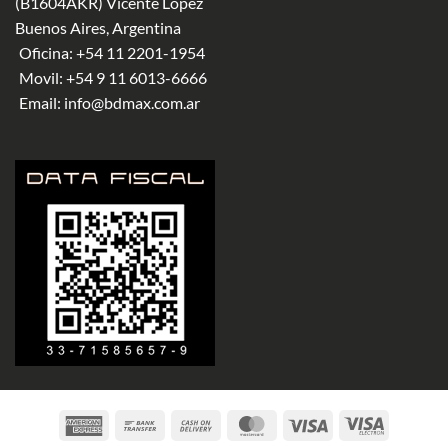
(B1604AKR) Vicente López
Buenos Aires, Argentina
Oficina:
+54 11 2201-1954
Movil:
+54 9 11 6013-6666
Email:
info@bdmax.com.ar
American
Bank
Cash
MasterCard
Visa
Visa
Express
Transfer
On
Electron