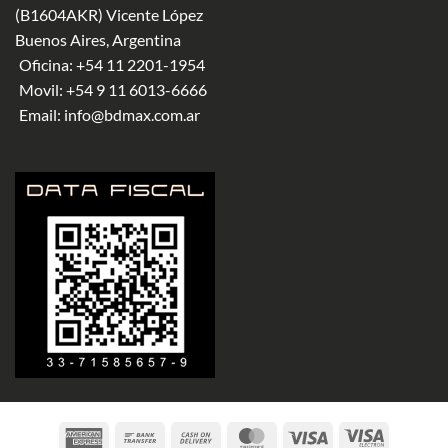
(B1604AKR) Vicente López
Buenos Aires, Argentina
Oficina:
+54 11 2201-1954
Movil:
+54 9 11 6013-6666
Email:
info@bdmax.com.ar
American
Bank
Cash
MasterCard
Visa
Visa