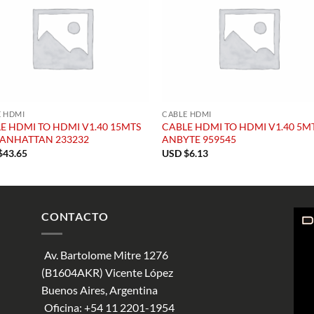
E HDMI
CABLE HDMI
E HDMI TO HDMI V1.40 15MTS
CABLE HDMI TO HDMI V1.40 5M
ANHATTAN 233232
ANBYTE 959545
$
43.65
USD $
6.13
CONTACTO
Av. Bartolome Mitre 1276
(B1604AKR) Vicente López
Buenos Aires, Argentina
Oficina:
+54 11 2201-1954