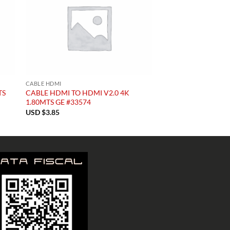
CABLE HDMI
TS
CABLE HDMI TO HDMI V2.0 4K
1.80MTS GE #33574
USD $
3.85