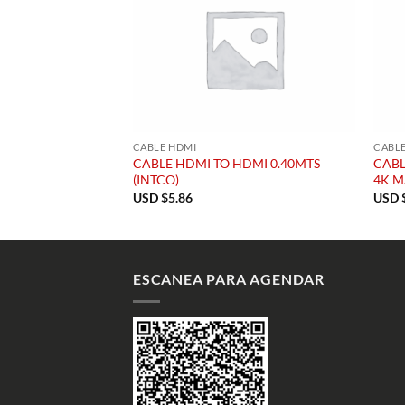
CABLE HDMI
CABL
DMI V1.40 7.5MTS
CABLE HDMI TO HDMI 0.40MTS
CABL
PLANO
(INTCO)
4K M
USD $
5.86
USD 
ESCANEA PARA AGENDAR