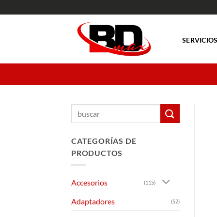
Saltar
al
contenido
SERVICIO
Buscar
por:
CATEGORÍAS DE
PRODUCTOS
Accesorios
(115)
Adaptadores
(52)