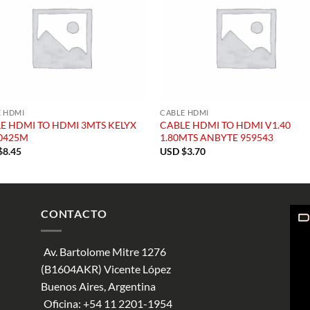
E HDMI
CABLE HDMI
E HDMI TO HDMI 3MTS KELYX
CABLE HDMI TO HDMI V1.40
0425M
1.80MTS ANBYTE 959543
$
8.45
USD $
3.70
CONTACTO
Av. Bartolome Mitre 1276
(B1604AKR) Vicente López
Buenos Aires, Argentina
Oficina:
+54 11 2201-1954