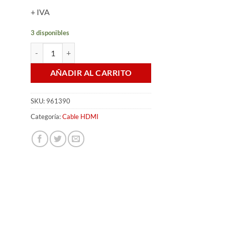
+ IVA
3 disponibles
CABLE HDMI TO HDMI 2.0M 4K V1.4 (MANHATTAN 961390) 
AÑADIR AL CARRITO
SKU:
961390
Categoría:
Cable HDMI