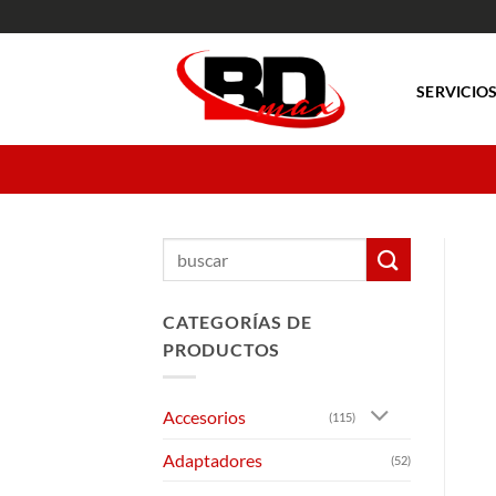
Saltar
al
contenido
SERVICIO
Buscar
por:
CATEGORÍAS DE
PRODUCTOS
Accesorios
(115)
Adaptadores
(52)