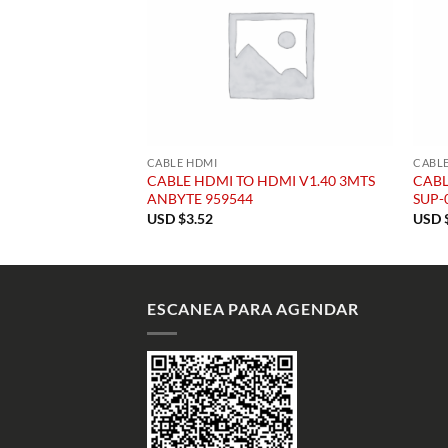
CABLE HDMI
CABL
CABLE HDMI TO HDMI V1.40 3MTS
CABL
ANBYTE 959544
SUP-
USD $
3.52
USD 
ESCANEA PARA AGENDAR