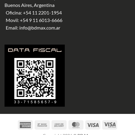
Buenos Aires, Argentina
Oficina:
+54 11 2201-1954
Movil:
+54 9 11 6013-6666
Email:
info@bdmax.com.ar
American
Bank
Cash
MasterCard
Visa
Visa
Express
Transfer
On
Electron