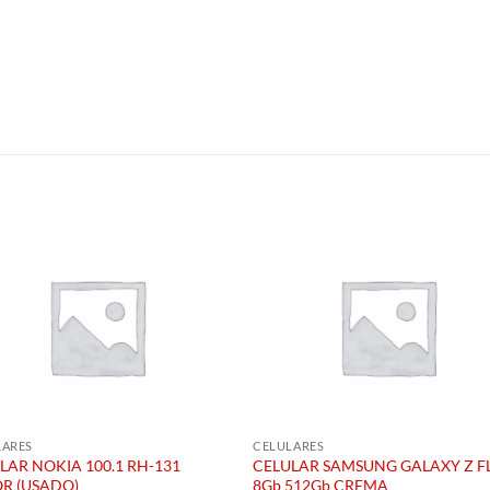
S
LARES
CELULARES
LAR NOKIA 100.1 RH-131
CELULAR SAMSUNG GALAXY Z F
R (USADO)
8Gb 512Gb CREMA