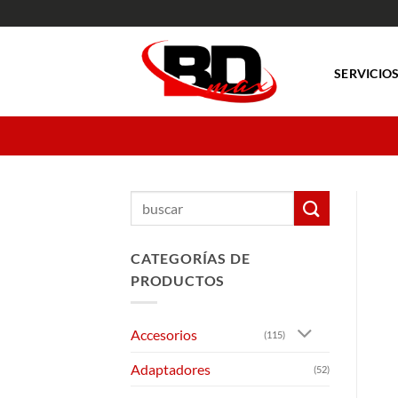
Saltar
al
contenido
SERVICIO
Buscar
por:
CATEGORÍAS DE
PRODUCTOS
Accesorios
(115)
Adaptadores
(52)