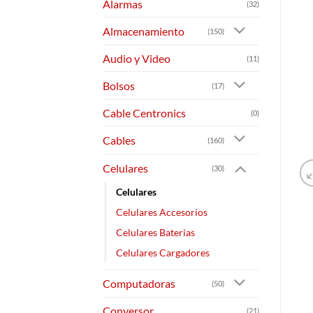
Alarmas
(32)
Almacenamiento
(150)
Audio y Video
(11)
Bolsos
(17)
Cable Centronics
(0)
Cables
(160)
Celulares
(30)
Celulares
Celulares Accesorios
Celulares Baterias
Celulares Cargadores
Computadoras
(50)
Conversor
(21)