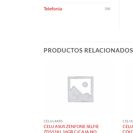
Telefonia
(16)
PRODUCTOS RELACIONADO
CELULARES
CELU
LTE K-430AR
CELU ASUS ZENFONE SELFIE
CELU
ZD551KL 16GB C/CAJA NO
COLO