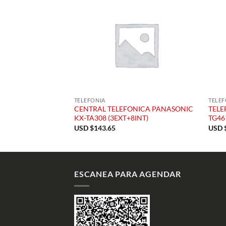
TELEFONIA
TELEF
CENTRAL TELEFONICA PANASONIC
TELE
KX-TA308 (3EXT+8INT)
TG46
USD $
143.65
USD 
ESCANEA PARA AGENDAR