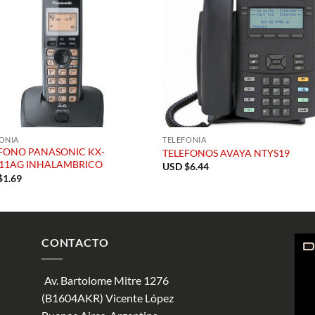
ONIA
TELEFONIA
FONO PANASONIC KX-
TELEFONOS AVAYA NTYS19
11AG INHALAMBRICO
USD $
6.44
$
1.69
CONTACTO
Av. Bartolome Mitre 1276
(B1604AKR) Vicente López