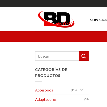
Saltar
al
contenido
SERVICIO
Buscar
por:
CATEGORÍAS DE
PRODUCTOS
Accesorios
(115)
Adaptadores
(52)