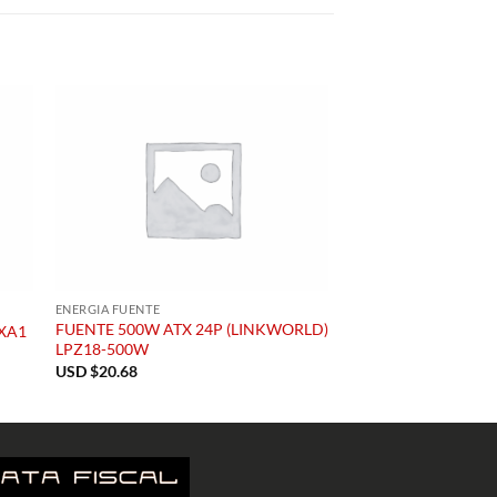
ENERGIA FUENTE
ENERGIA FUENTE
FUENTE 500W ATX 24P (LINKWORLD)
FUENTE 450W ATX M
XA1
LPZ18-500W
BCP450-0M)
USD $
20.68
USD $
26.00