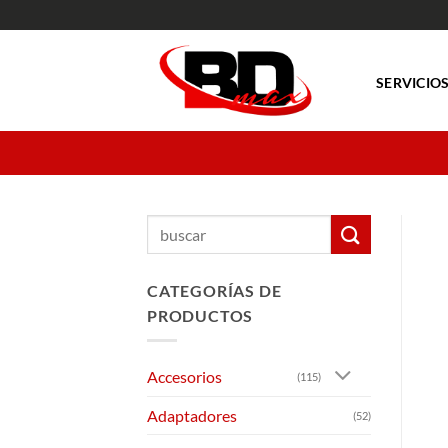
Saltar
al
contenido
SERVICIO
Buscar
por:
CATEGORÍAS DE
PRODUCTOS
Accesorios
(115)
Adaptadores
(52)