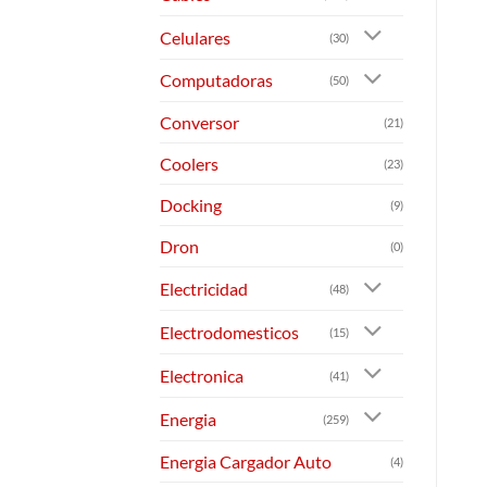
Celulares
(30)
Computadoras
(50)
Conversor
(21)
Coolers
(23)
Docking
(9)
Dron
(0)
Electricidad
(48)
Electrodomesticos
(15)
Electronica
(41)
Energia
(259)
Energia Cargador Auto
(4)