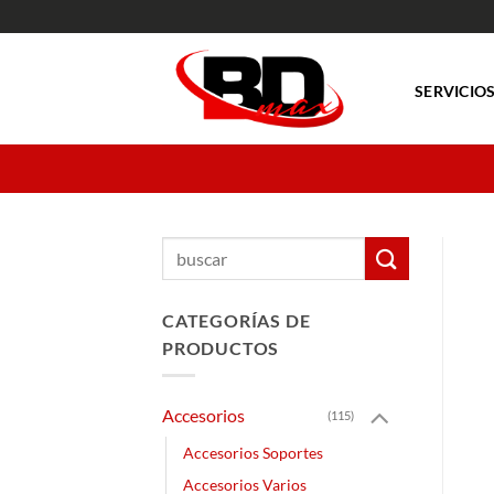
Saltar
al
contenido
SERVICIO
Buscar
por:
CATEGORÍAS DE
PRODUCTOS
Accesorios
(115)
Accesorios Soportes
Accesorios Varios