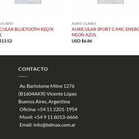
CULARES
AURICULARES
CULAR BLUETOOTH KELYX
AURICULAR SPORT C/MIC ENER
1
NEON AZUL
$
13.52
USD $
6.86
CONTACTO
Av. Bartolome Mitre 1276
(B1604AKR) Vicente López
Buenos Aires, Argentina
Oficina:
+54 11 2201-1954
Movil:
+54 9 11 6013-6666
Email:
info@bdmax.com.ar