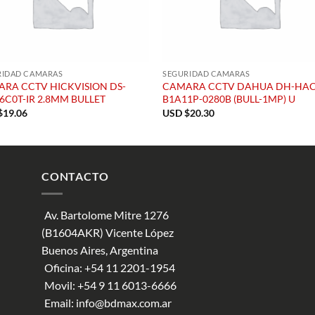
RIDAD CAMARAS
SEGURIDAD CAMARAS
RA CCTV HICKVISION DS-
CAMARA CCTV DAHUA DH-HAC
6C0T-IR 2.8MM BULLET
B1A11P-0280B (BULL-1MP) U
$
19.06
USD $
20.30
CONTACTO
Av. Bartolome Mitre 1276
(B1604AKR) Vicente López
Buenos Aires, Argentina
Oficina:
+54 11 2201-1954
Movil:
+54 9 11 6013-6666
Email:
info@bdmax.com.ar