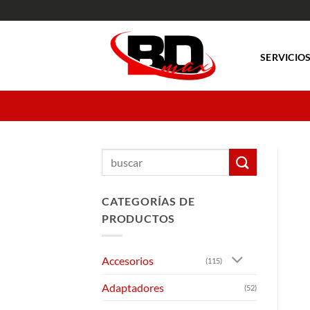
Saltar
al
contenido
SERVICIO
Buscar
por:
CATEGORÍAS DE
PRODUCTOS
Accesorios
(115)
Adaptadores
(52)