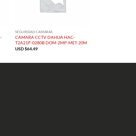
SEGURIDAD CAMARAS
SEGURIDAD CAMARAS
-
CAMARA CCTV DAHUA HAC-
CAMARA CCTV LM0
T2A21P-0280B DOM-2MP-MET-20M
PINHOLE COLOR
USD $
64.49
USD $
31.46