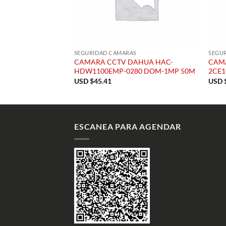
SEGURIDAD CAMARAS
SEGU
CAMARA CCTV DAHUA HAC-
CAMA
HDW1100EMP-0280 DOM-1MP 50M
2CE1
USD $
45.41
USD 
ESCANEA PARA AGENDAR