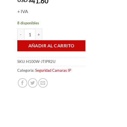
41.60
+ IVA
8 disponibles
CAMARA IP JALATEC H100W-JTIPR25-8 (720P/WIFI/LAN)U c
AÑADIR AL CARRITO
SKU:
H100W-JTIPR2U
Categoría:
Seguridad Camaras IP