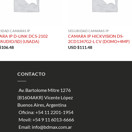
IDAD CAMARAS IP
SEGURIDAD CAMARAS IP
RA IP D-LINK DCS-2102
CAMARA IP HICKVISION DS-
/AUDIO/SD) (USADA)
2CD1347G2-L CV (DOMO+4MP)
$
106.48
USD $
111.48
CONTACTO
Av. Bartolome Mitre 1276
(B1604AKR) Vicente López
Buenos Aires, Argentina
Oficina:
+54 11 2201-1954
Movil:
+54 9 11 6013-6666
Email:
info@bdmax.com.ar