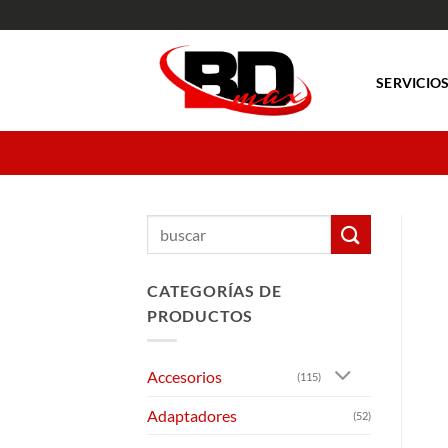
Saltar
al
contenido
SERVICIO
Buscar
por:
CATEGORÍAS DE
PRODUCTOS
Accesorios
(115)
Adaptadores
(52)