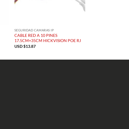
SEGURIDAD CAMARAS IP
SEGURIDAD CAMARAS I
CABLE RED A 10 PINES
CAMARA IP MICRON
17.5CM+35CM HICKVISION POE RJ
USD $
78.65
USD $
13.87