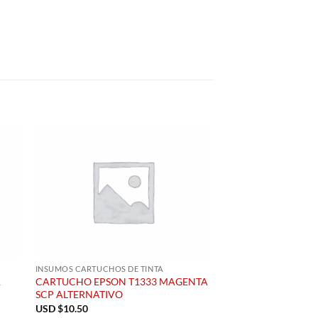
INSUMOS CARTUCHOS DE TINTA
INSUMOS CARTUCHOS D
1
CARTUCHO EPSON T1333 MAGENTA
CARTUCHO EPSON T
SCP ALTERNATIVO
CYAN
USD $
10.50
USD $
1.64