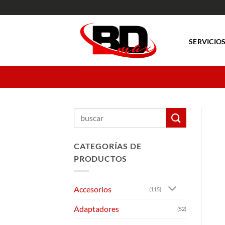
Saltar
al
contenido
SERVICIO
Buscar
por:
CATEGORÍAS DE
PRODUCTOS
Accesorios
(115)
Adaptadores
(52)