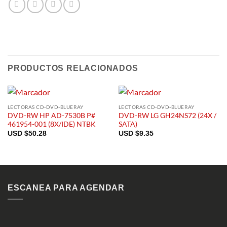
PRODUCTOS RELACIONADOS
LECTORAS CD-DVD-BLUERAY
LECTORAS CD-DVD-BLUERAY
DVD-RW HP AD-7530B P#
DVD-RW LG GH24NS72 (24X /
461954-001 (8X/IDE) NTBK
SATA)
USD $
50.28
USD $
9.35
ESCANEA PARA AGENDAR