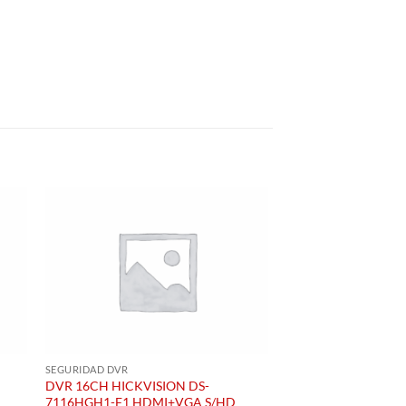
SEGURIDAD DVR
LECTORAS CD-DVD-BL
DVR 16CH HICKVISION DS-
DVD-RW TOSHIBA TS
7116HGH1-F1 HDMI+VGA S/HD
SATA) SLIM NTBK