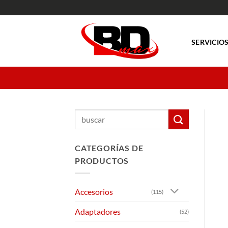
Saltar
al
contenido
SERVICIO
Buscar
por:
CATEGORÍAS DE
PRODUCTOS
Accesorios
(115)
Adaptadores
(52)