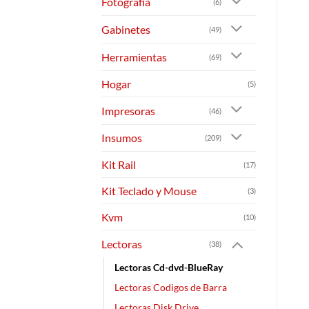
Fotografia
(6)
Gabinetes
(49)
Herramientas
(69)
Hogar
(5)
Impresoras
(46)
Insumos
(209)
Kit Rail
(17)
Kit Teclado y Mouse
(3)
Kvm
(10)
Lectoras
(38)
Lectoras Cd-dvd-BlueRay
Lectoras Codigos de Barra
Lectoras Disk Drive