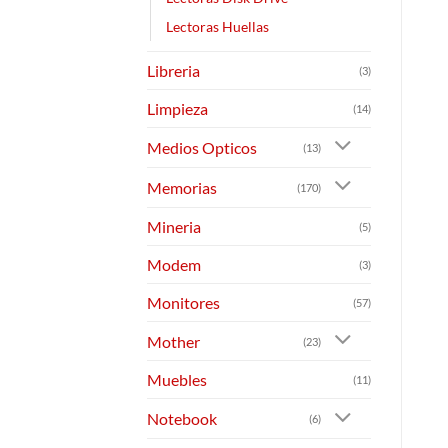
Lectoras Huellas
Libreria
(3)
Limpieza
(14)
Medios Opticos
(13)
Memorias
(170)
Mineria
(5)
Modem
(3)
Monitores
(57)
Mother
(23)
Muebles
(11)
Notebook
(6)