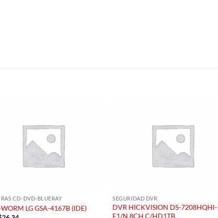
S
ORAS CD-DVD-BLUERAY
SEGURIDAD DVR
DVR HICKVISION DS-7208HQHI-
WORM LG GSA-4167B (IDE)
F1/N 8CH C/HD1TB
$
26.34