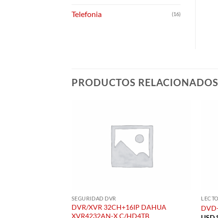
Telefonia
(16)
PRODUCTOS RELACIONADO
SEGURIDAD DVR
LECT
DVR/XVR 32CH+16IP DAHUA
DVD-
XVR4232AN-X C/HD4TB
USD 