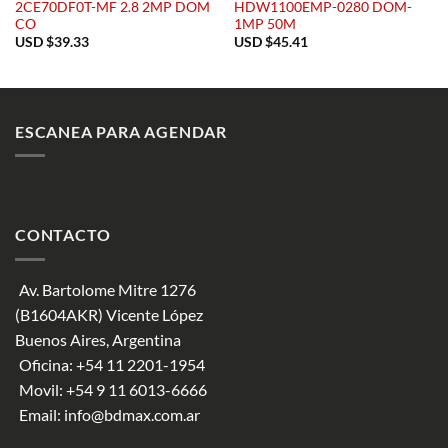
2CE70DF0T-MF 2.8 2MP DOM
HDW1100EMP-0280 DOM-
CO
1MP 50M
USD $
39.33
USD $
45.41
ESCANEA PARA AGENDAR
CONTACTO
Av. Bartolome Mitre 1276
(B1604AKR) Vicente López
Buenos Aires, Argentina
Oficina:
+54 11 2201-1954
Movil:
+54 9 11 6013-6666
Email:
info@bdmax.com.ar