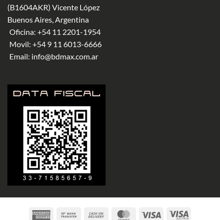
(B1604AKR) Vicente López
Buenos Aires, Argentina
Oficina:
+54 11 2201-1954
Movil:
+54 9 11 6013-6666
Email:
info@bdmax.com.ar
American
Bank
Cash
MasterCard
Visa
Visa