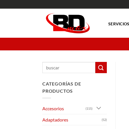
Saltar
al
contenido
SERVICIO
Buscar
por:
CATEGORÍAS DE
PRODUCTOS
Accesorios
(115)
Adaptadores
(52)