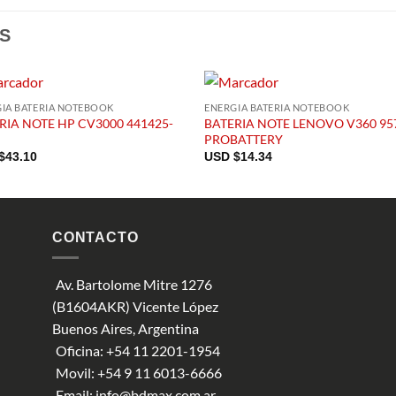
S
IA BATERIA NOTEBOOK
ENERGIA BATERIA NOTEBOOK
RIA NOTE HP CV3000 441425-
BATERIA NOTE LENOVO V360 95
PROBATTERY
$
43.10
USD $
14.34
CONTACTO
Av. Bartolome Mitre 1276
(B1604AKR) Vicente López
Buenos Aires, Argentina
Oficina:
+54 11 2201-1954
Movil:
+54 9 11 6013-6666
Email:
info@bdmax.com.ar