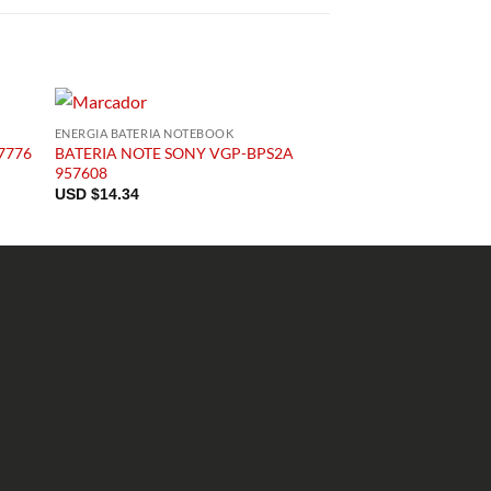
ENERGIA BATERIA NOTEBOOK
ENERGIA BATERIA NOT
7776
BATERIA NOTE SONY VGP-BPS2A
BATERIA NOTE HP J
957608
919700-850
USD $
14.34
USD $
119.82