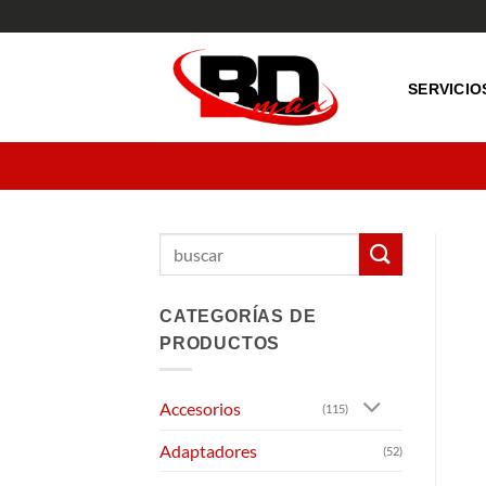
Saltar
al
contenido
SERVICIO
Buscar
por:
CATEGORÍAS DE
PRODUCTOS
Accesorios
(115)
Adaptadores
(52)