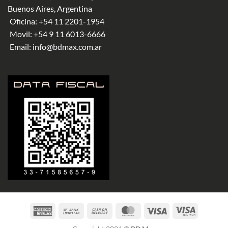
Buenos Aires, Argentina
Oficina:
+54 11 2201-1954
Movil:
+54 9 11 6013-6666
Email:
info@bdmax.com.ar
American
Bank
Cash
MasterCard
Visa
Visa
Express
Transfer
On
Electron