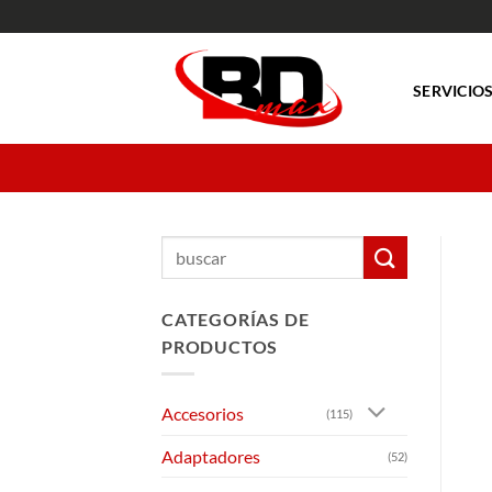
Saltar
al
contenido
SERVICIO
Buscar
por:
CATEGORÍAS DE
PRODUCTOS
Accesorios
(115)
Adaptadores
(52)