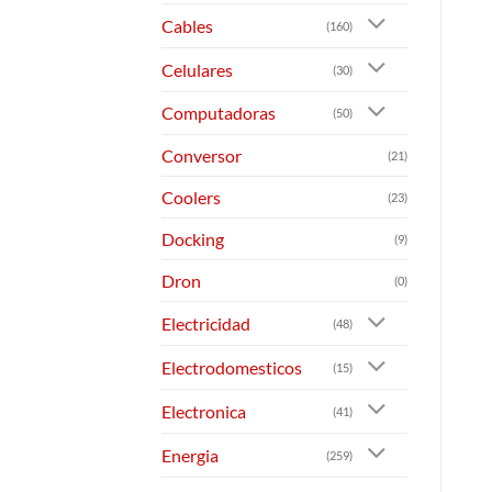
Cables
(160)
Celulares
(30)
Computadoras
(50)
Conversor
(21)
Coolers
(23)
Docking
(9)
Dron
(0)
Electricidad
(48)
Electrodomesticos
(15)
Electronica
(41)
Energia
(259)