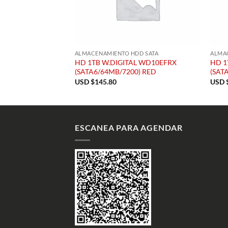
DD SATA
ALMACENAMIENTO HDD SATA
ALMA
TE ST9250315ASG
HD 1TB W.DIGITAL WD10EFRX
HD 1
.5)
(SATA6/64MB/7200) RED
(SAT
USD $
145.80
USD 
ESCANEA PARA AGENDAR