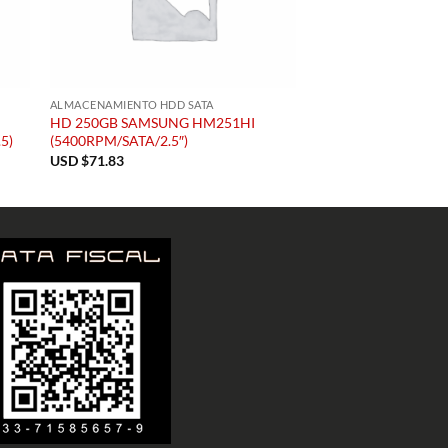
ALMACENAMIENTO HDD SATA
HD 250GB SAMSUNG HM251HI
5)
(5400RPM/SATA/2.5″)
USD $
71.83