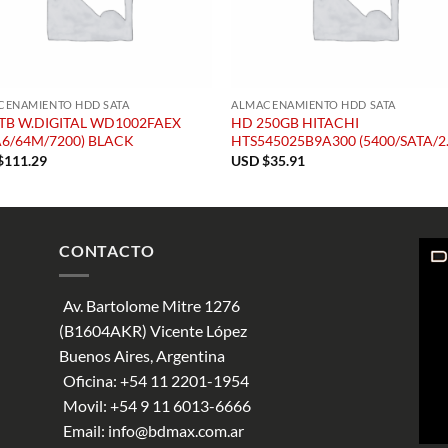
CENAMIENTO HDD SATA
ALMACENAMIENTO HDD SATA
TB W.DIGITAL WD1002FAEX
HD 250GB HITACHI
A6/64M/7200) BLACK
HTS545025B9A300 (5400/SATA/2.
$
111.29
USD $
35.91
CONTACTO
Av. Bartolome Mitre 1276
(B1604AKR) Vicente López
Buenos Aires, Argentina
Oficina:
+54 11 2201-1954
Movil:
+54 9 11 6013-6666
Email:
info@bdmax.com.ar