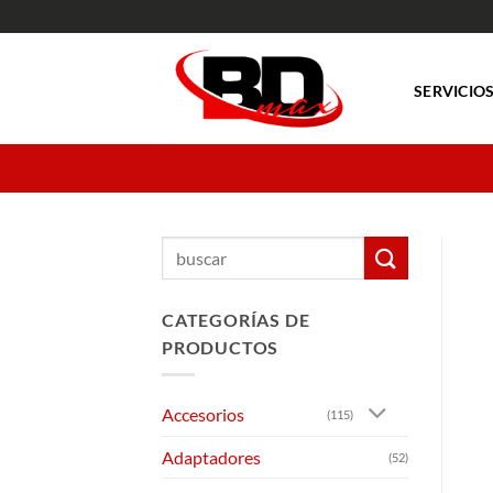
Saltar
al
contenido
SERVICIO
Buscar
por:
CATEGORÍAS DE
PRODUCTOS
Accesorios
(115)
Adaptadores
(52)