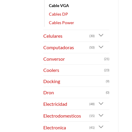
Cable VGA
Cables DP
Cables Power
Celulares
(30)
Computadoras
(50)
Conversor
(21)
Coolers
(23)
Docking
(9)
Dron
(0)
Electricidad
(48)
Electrodomesticos
(15)
Electronica
(41)