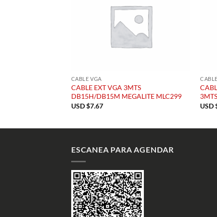
CABLE VGA
CABLE
CABLE EXT VGA 3MTS
CABL
DB15H/DB15M MEGALITE MLC299
3MTS
USD $
7.67
USD 
ESCANEA PARA AGENDAR