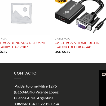
 VGA
CABLE VGA
E VGA BLINDADO DB15M/M
CABLE VGA A HDMI FULLHD
 ANBYTE #956187
C/AUDIO DEHUKA GA8
$
6.59
USD $
6.79
CONTACTO
Av. Bartolome Mitre 1276
(B1604AKR) Vicente López
Buenos Aires, Argentina
Oficina:
+54 11 2201-1954