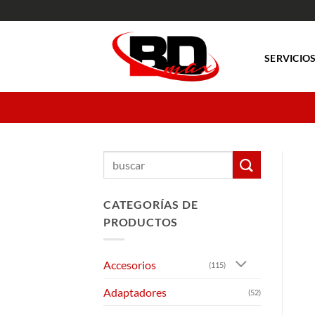
Saltar
al
contenido
SERVICIO
Buscar
por:
CATEGORÍAS DE
PRODUCTOS
Accesorios
(115)
Adaptadores
(52)