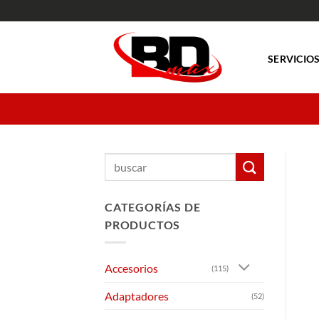
Saltar
al
contenido
SERVICIO
Buscar
por:
CATEGORÍAS DE
PRODUCTOS
Accesorios
(115)
Adaptadores
(52)