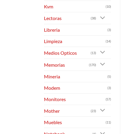
Kvm
(10)
Lectoras
(38)
Libreria
(3)
Limpieza
(14)
Medios Opticos
(13)
Memorias
(170)
Mineria
(5)
Modem
(3)
Monitores
(57)
Mother
(23)
Muebles
(11)
Notebook
(6)